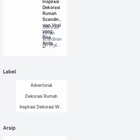
Inspirasi
Alami
besar …
Dekorasi
Maksima
Rumah
l
Scandina
vian Viral
dekorasi
yang
rumah
Bisa
scandinav
Anda
ian viral
Terapkan
Dekorita.
di Rumah
com …
Label
Advertorial
Dekorasi Rumah
Inspirasi Dekorasi Wedding
Arsip