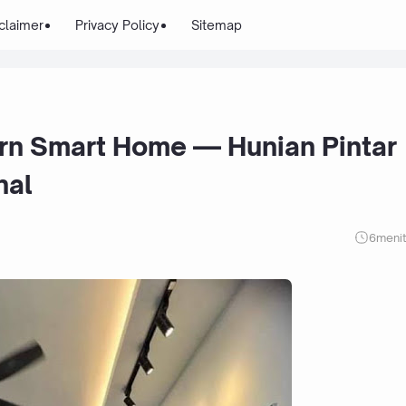
claimer
Privacy Policy
Sitemap
rn Smart Home — Hunian Pintar
nal
6
meni