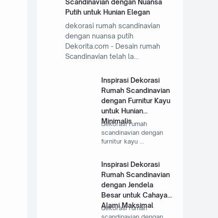
Scandinavian dengan Nuansa
Putih untuk Hunian Elegan
dekorasi rumah scandinavian
dengan nuansa putih
Dekorita.com - Desain rumah
Scandinavian telah la…
Inspirasi Dekorasi
Rumah Scandinavian
dengan Furnitur Kayu
untuk Hunian
Minimalis
dekorasi rumah
scandinavian dengan
furnitur kayu …
Inspirasi Dekorasi
Rumah Scandinavian
dengan Jendela
Besar untuk Cahaya
Alami Maksimal
dekorasi rumah
scandinavian dengan