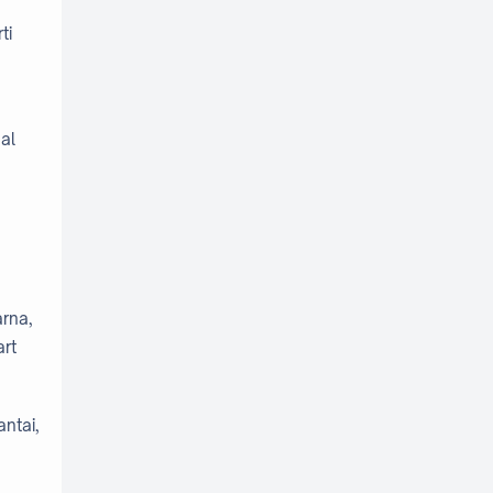
ti
al
rna,
art
ntai,