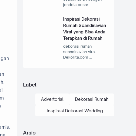
jendela besar …
Inspirasi Dekorasi
Rumah Scandinavian
Viral yang Bisa Anda
Terapkan di Rumah
dekorasi rumah
scandinavian viral
Dekorita.com …
ngan
an
h.
Label
ai
em
Advertorial
Dekorasi Rumah
a
Inspirasi Dekorasi Wedding
amis.
Arsip
ana