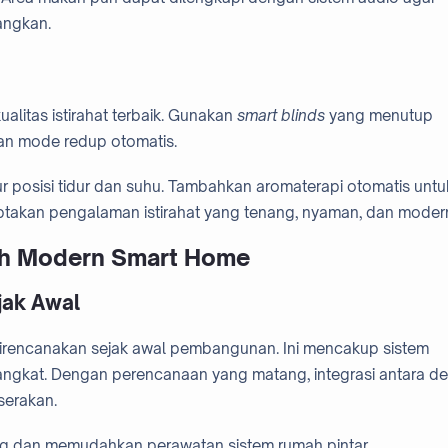
angkan.
alitas istirahat terbaik. Gunakan
smart blinds
yang menutup
gan mode redup otomatis.
ur posisi tidur dan suhu. Tambahkan aromaterapi otomatis untu
iptakan pengalaman istirahat yang tenang, nyaman, dan moder
ah Modern Smart Home
jak Awal
direncanakan sejak awal pembangunan. Ini mencakup sistem
 perangkat. Dengan perencanaan yang matang, integrasi antara d
serakan.
ng dan memudahkan perawatan sistem rumah pintar.