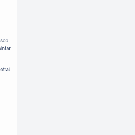
nsep
intar
etral