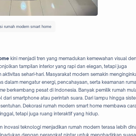
si rumah modern smart home
home
kini menjadi tren yang memadukan kemewahan visual de
jolkan tampilan interior yang rapi dan elegan, tetapi juga
aktivitas sehari-hari. Masyarakat modern semakin mengingink
das dalam mengatur energi, pencahayaan, serta keamanan ruma
ome
berkembang pesat di Indonesia. Banyak pemilik rumah mul
 dari smartphone atau perintah suara. Dari lampu hingga sist
u sentuhan. Dekorasi rumah modern smart home membawa car
gal, tetapi juga ruang interaktif yang hidup.
n inovasi teknologi menjadikan rumah modern terasa lebih din
i dipadukan dengan perangkat pintar untuk menghadirkan suas