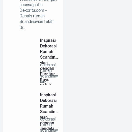
nuansa putih
Dekorita.com -
Desain rumah
Scandinavian telah
la…
Inspirasi
Dekorasi
Rumah
Scandina
vian
dekorasi
dengan
rumah
Furnitur
scandinav
Kayu
ian
untuk
dengan
Hunian
furnitur
Inspirasi
Minimalis
kayu …
Dekorasi
Rumah
Scandina
vian
dekorasi
dengan
rumah
Jendela
scandinav