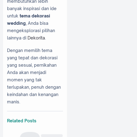
membutuhkan lebih
banyak inspirasi dan ide
untuk
tema dekorasi
wedding
, Anda bisa
mengeksplorasi pilihan
lainnya di
Dekorita
.
Dengan memilih tema
yang tepat dan dekorasi
yang sesuai, pernikahan
Anda akan menjadi
momen yang tak
terlupakan, penuh dengan
keindahan dan kenangan
manis.
Related Posts