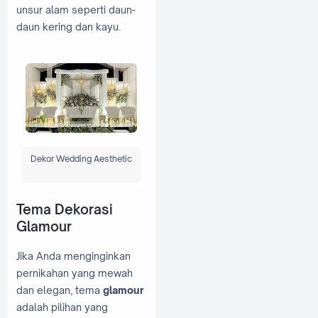
unsur alam seperti daun-
daun kering dan kayu.
Dekor Wedding Aesthetic
Tema Dekorasi
Glamour
Jika Anda menginginkan
pernikahan yang mewah
dan elegan, tema
glamour
adalah pilihan yang