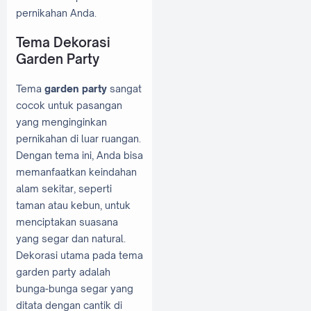
pernikahan Anda.
Tema Dekorasi
Garden Party
Tema
garden party
sangat
cocok untuk pasangan
yang menginginkan
pernikahan di luar ruangan.
Dengan tema ini, Anda bisa
memanfaatkan keindahan
alam sekitar, seperti
taman atau kebun, untuk
menciptakan suasana
yang segar dan natural.
Dekorasi utama pada tema
garden party adalah
bunga-bunga segar yang
ditata dengan cantik di