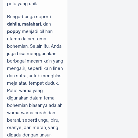
pola yang unik.
Bunga-bunga seperti
dahlia
,
matahari
, dan
poppy
menjadi pilihan
utama dalam tema
bohemian. Selain itu, Anda
juga bisa menggunakan
berbagai macam kain yang
mengalir, seperti kain linen
dan sutra, untuk menghias
meja atau tempat duduk.
Palet warna yang
digunakan dalam tema
bohemian biasanya adalah
warna-warna cerah dan
berani, seperti ungu, biru,
oranye, dan merah, yang
dipadu dengan unsur-