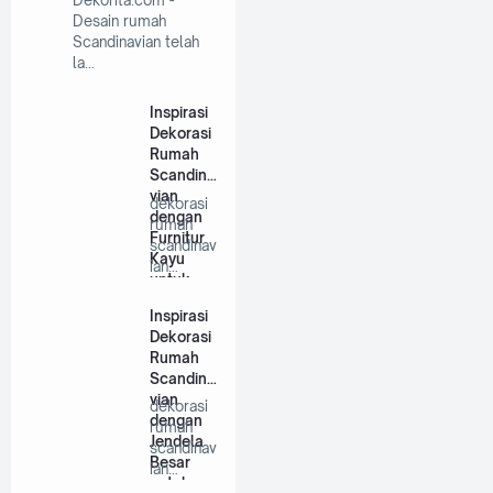
Dekorita.com -
Desain rumah
Scandinavian telah
la…
Inspirasi
Dekorasi
Rumah
Scandina
vian
dekorasi
dengan
rumah
Furnitur
scandinav
Kayu
ian
untuk
dengan
Hunian
furnitur
Inspirasi
Minimalis
kayu …
Dekorasi
Rumah
Scandina
vian
dekorasi
dengan
rumah
Jendela
scandinav
Besar
ian
untuk
dengan