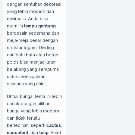
dengan sentuhan dekorasi
yang lebih modern dan
minimalis. Anda bisa
memilih
lampu gantung
berdesain sederhana dan
meja-meja besar dengan
struktur logam. Dinding
dari batu bata atau beton
polos bisa menjadi latar
belakang yang sempurna
untuk menciptakan
suasana yang chic.
Untuk bunga, tema ini lebih
cocok dengan pilihan
bunga yang lebih modern
dan tidak terlalu
berlebihan, seperti
cactus
,
succulent
, dan
tulip
. Palet