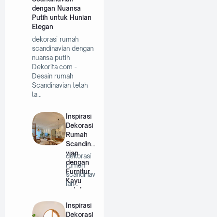
dengan Nuansa
Putih untuk Hunian
Elegan
dekorasi rumah
scandinavian dengan
nuansa putih
Dekorita.com -
Desain rumah
Scandinavian telah
la…
Inspirasi
Dekorasi
Rumah
Scandina
vian
dekorasi
dengan
rumah
Furnitur
scandinav
Kayu
ian
untuk
dengan
Hunian
furnitur
Inspirasi
Minimalis
kayu …
Dekorasi