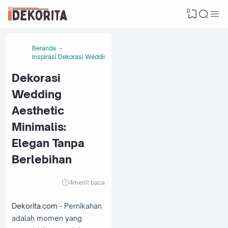
0
Beranda
Inspirasi Dekorasi Wedding
Dekorasi
Wedding
Aesthetic
Minimalis:
Elegan Tanpa
Berlebihan
4
menit baca
Dekorita.com
- Pernikahan
adalah momen yang