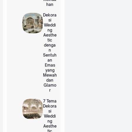
han
Dekora
si
Weddi
ng
Aesthe
tic
denga
n
Sentuh
an
Emas
yang
Mewah
dan
Glamo
r
7 Tema
Dekora
si
Weddi
ng
Aesthe
tic