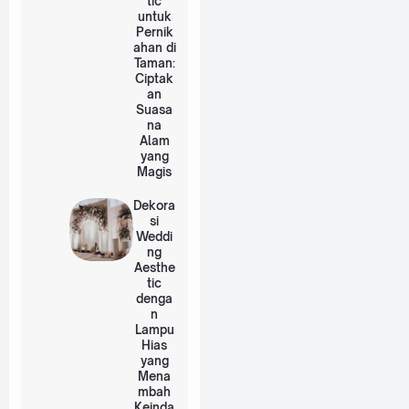
tic
untuk
Pernik
ahan di
Taman:
Ciptak
an
Suasa
na
Alam
yang
Magis
Dekora
si
Weddi
ng
Aesthe
tic
denga
n
Lampu
Hias
yang
Mena
mbah
Keinda