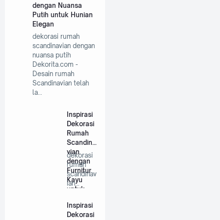
dengan Nuansa
Putih untuk Hunian
Elegan
dekorasi rumah
scandinavian dengan
nuansa putih
Dekorita.com -
Desain rumah
Scandinavian telah
la…
Inspirasi
Dekorasi
Rumah
Scandina
vian
dekorasi
dengan
rumah
Furnitur
scandinav
Kayu
ian
untuk
dengan
Hunian
furnitur
Inspirasi
Minimalis
kayu …
Dekorasi