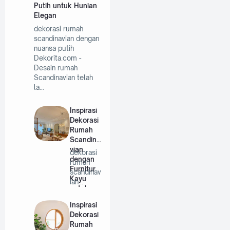
Putih untuk Hunian
Elegan
dekorasi rumah
scandinavian dengan
nuansa putih
Dekorita.com -
Desain rumah
Scandinavian telah
la…
Inspirasi
Dekorasi
Rumah
Scandina
vian
dekorasi
dengan
rumah
Furnitur
scandinav
Kayu
ian
untuk
dengan
Hunian
furnitur
Inspirasi
Minimalis
kayu …
Dekorasi
Rumah