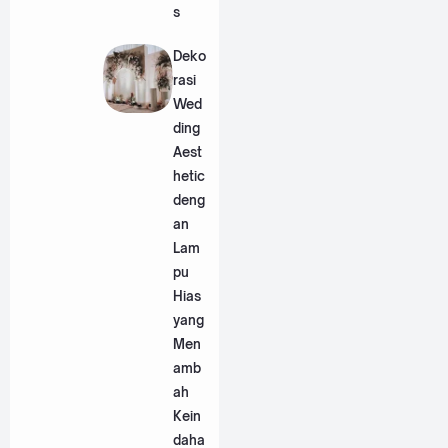
s
Deko
rasi
Wed
ding
Aest
hetic
deng
an
Lam
pu
Hias
yang
Men
amb
ah
Kein
daha