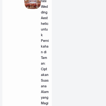
rasi
Wed
ding
Aest
hetic
untu
k
Perni
kaha
n di
Tam
an:
Cipt
akan
Suas
ana
Alam
yang
Magi