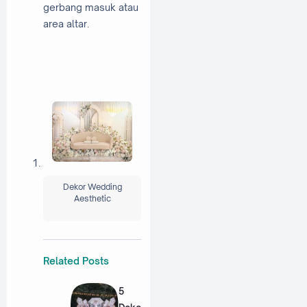
gerbang masuk atau
area altar.
Dekor Wedding
Aesthetic
Related Posts
5