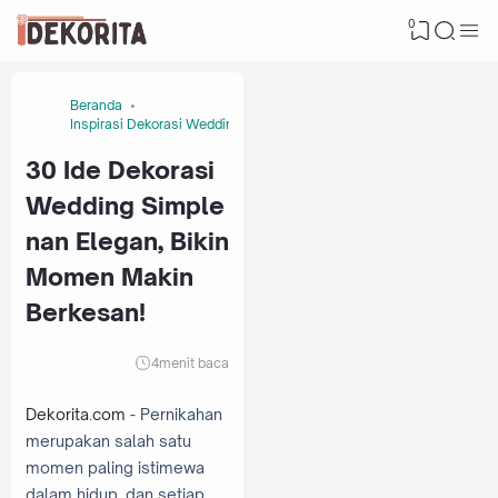
0
Beranda
Inspirasi Dekorasi Wedding
30 Ide Dekorasi
Wedding Simple
nan Elegan, Bikin
Momen Makin
Berkesan!
4
menit baca
Dekorita.com
- Pernikahan
merupakan salah satu
momen paling istimewa
dalam hidup, dan setiap