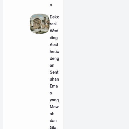
n
Deko
rasi
Wed
ding
Aest
hetic
deng
an
Sent
uhan
Ema
s
yang
Mew
ah
dan
Gla