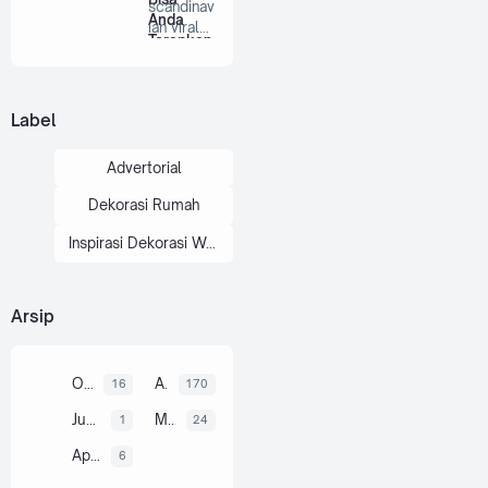
scandinav
Anda
ian viral
Terapkan
Dekorita.
di Rumah
com …
Label
Advertorial
Dekorasi Rumah
Inspirasi Dekorasi Wedding
Arsip
Oktober 2025
Agustus 2025
16
170
Juni 2025
Mei 2025
1
24
April 2025
6