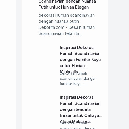
Scandinavian dengan Nuansa
Putih untuk Hunian Elegan
dekorasi rumah scandinavian
dengan nuansa putih
Dekorita.com - Desain rumah
Scandinavian telah la…
Inspirasi Dekorasi
Rumah Scandinavian
dengan Furnitur Kayu
untuk Hunian
Minimalis
dekorasi rumah
scandinavian dengan
furnitur kayu …
Inspirasi Dekorasi
Rumah Scandinavian
dengan Jendela
Besar untuk Cahaya
Alami Maksimal
dekorasi rumah
scandinavian dengan