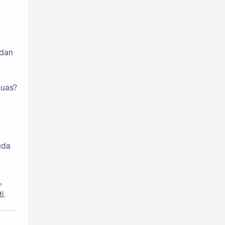
 dan
luas?
uda
,
i.