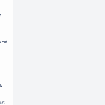
a
 cat
ak
uat