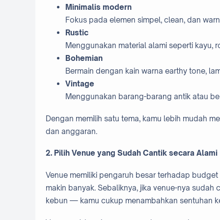
Minimalis modern
Fokus pada elemen simpel, clean, dan warn
Rustic
Menggunakan material alami seperti kayu, ro
Bohemian
Bermain dengan kain warna earthy tone, lam
Vintage
Menggunakan barang-barang antik atau ber
Dengan memilih satu tema, kamu lebih mudah men
dan anggaran.
2. Pilih Venue yang Sudah Cantik secara Alami
Venue memiliki pengaruh besar terhadap budget 
makin banyak. Sebaliknya, jika venue-nya sudah ca
kebun — kamu cukup menambahkan sentuhan kec