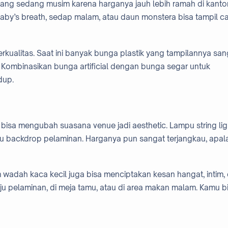
yang sedang musim karena harganya jauh lebih ramah di kanto
by’s breath, sedap malam, atau daun monstera bisa tampil ca
berkualitas. Saat ini banyak bunga plastik yang tampilannya san
. Kombinasikan bunga artificial dengan bunga segar untuk
dup.
bisa mengubah suasana venue jadi aesthetic. Lampu string lig
atau backdrop pelaminan. Harganya pun sangat terjangkau, apal
m wadah kaca kecil juga bisa menciptakan kesan hangat, intim,
uju pelaminan, di meja tamu, atau di area makan malam. Kamu b