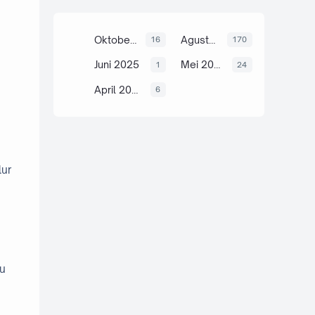
Oktober 2025
Agustus 2025
16
170
Juni 2025
Mei 2025
1
24
April 2025
6
lur
au