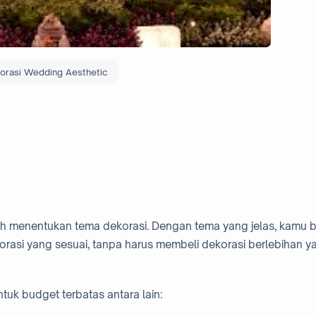
orasi Wedding Aesthetic
h menentukan tema dekorasi. Dengan tema yang jelas, kamu b
asi yang sesuai, tanpa harus membeli dekorasi berlebihan y
uk budget terbatas antara lain: