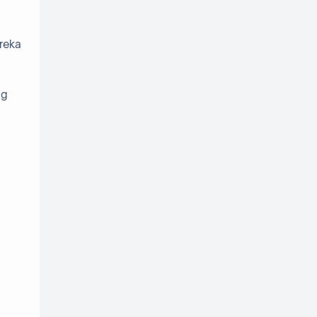
reka
ng